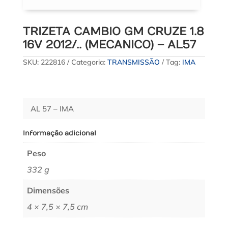
TRIZETA CAMBIO GM CRUZE 1.8
16V 2012/.. (MECANICO) – AL57
SKU:
222816
Categoria:
TRANSMISSÃO
Tag:
IMA
AL 57 – IMA
Informação adicional
Peso
332 g
Dimensões
4 × 7,5 × 7,5 cm