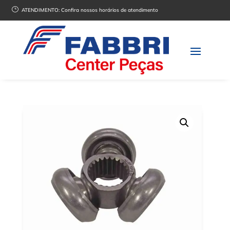
}
ATENDIMENTO:
Confira nossos horários de atendimento