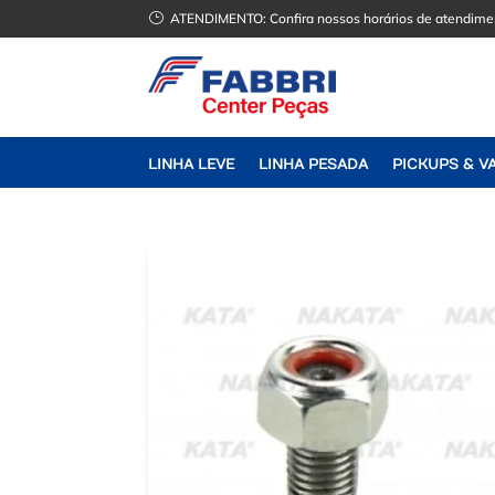
}
ATENDIMENTO:
Confira nossos horários de atendime
LINHA LEVE
LINHA PESADA
PICKUPS & V