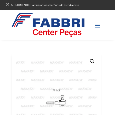
}
ATENDIMENTO:
Confira nossos horários de atendimento