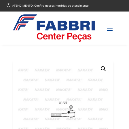
}
ATENDIMENTO:
Confira nossos horários de atendimento