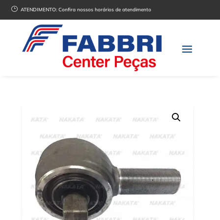
}
ATENDIMENTO:
Confira nossos horários de atendimento