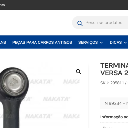
nto
Pesquisar
produtos
ANS
PEÇAS PARA CARROS ANTIGOS
SERVIÇOS
DICAS
TERMIN
VERSA 2
SKU:
295811
N 99234 –
Informação ad