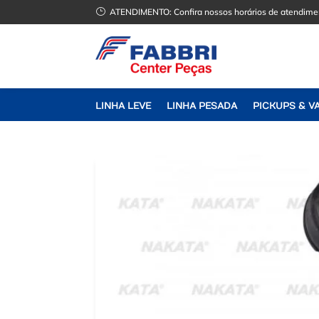
}
ATENDIMENTO:
Confira nossos horários de atendime
LINHA LEVE
LINHA PESADA
PICKUPS & V