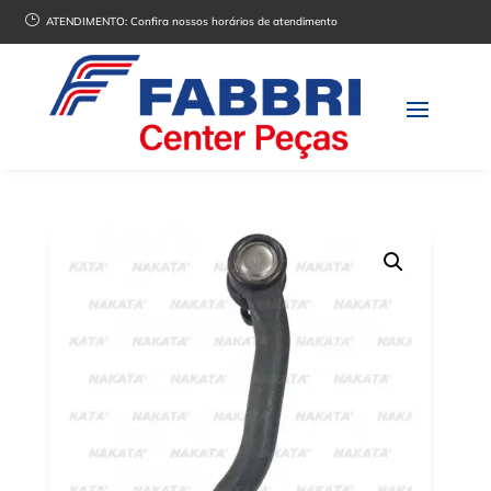
}
ATENDIMENTO:
Confira nossos horários de atendimento