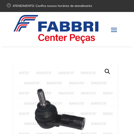
}
ATENDIMENTO:
Confira nossos horários de atendimento