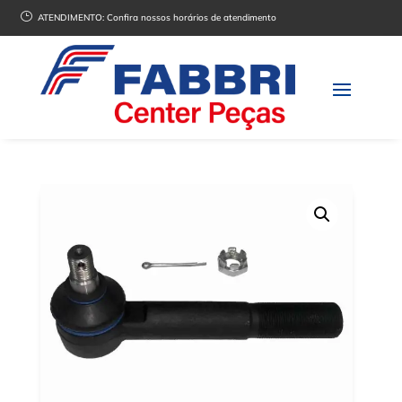
}
ATENDIMENTO:
Confira nossos horários de atendimento