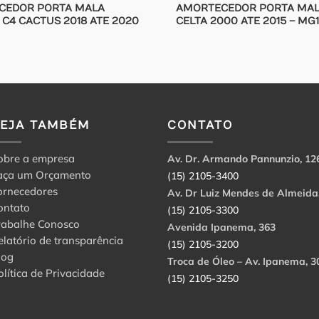
CEDOR PORTA MALA
AMORTECEDOR PORTA MA
 C4 CACTUS 2018 ATE 2020
CELTA 2000 ATE 2015 – MG
VEJA TAMBÉM
CONTATO
obre a empresa
Av. Dr. Armando Pannunzio, 12
aça um Orçamento
(15) 2105-3400
ornecedores
Av. Dr Luiz Mendes de Almeida
ontato
(15) 2105-3300
rabalhe Conosco
Avenida Ipanema, 363
elatório de transparência
(15) 2105-3200
log
Troca de Óleo – Av. Ipanema, 3
olítica de Privacidade
(15) 2105-3250