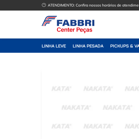
}
ATENDIMENTO:
Confira nossos horários de atendime
LINHA LEVE
LINHA PESADA
PICKUPS & V