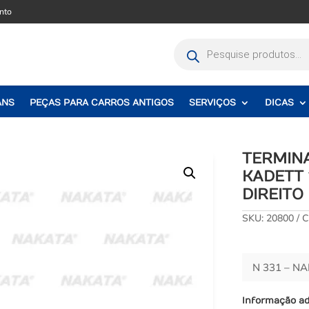
nto
Pesquisar
produtos
ANS
PEÇAS PARA CARROS ANTIGOS
SERVIÇOS
DICAS
TERMIN
KADETT 
DIREITO
SKU:
20800
C
N 331 – N
Informação ad