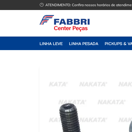
}
ATENDIMENTO:
Confira nossos horários de atendime
LINHA LEVE
LINHA PESADA
PICKUPS & V