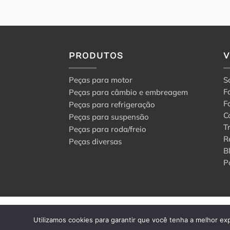
PRODUTOS
Peças para motor
S
F
Peças para câmbio e embreagem
F
Peças para refrigeração
C
Peças para suspensão
T
Peças para roda/freio
R
Peças diversas
B
P
© 2024 Center Peças F
Utilizamos cookies para garantir que você tenha a melhor exp
Todos os direitos rese