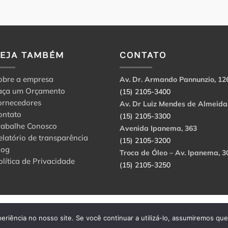
VEJA TAMBÉM
CONTATO
obre a empresa
Av. Dr. Armando Pannunzio, 12
aça um Orçamento
(15) 2105-3400
ornecedores
Av. Dr Luiz Mendes de Almeida
ontato
(15) 2105-3300
rabalhe Conosco
Avenida Ipanema, 363
elatório de transparência
(15) 2105-3200
log
Troca de Óleo – Av. Ipanema, 3
olítica de Privacidade
(15) 2105-3250
abbri Ltda. CNPJ: 56.908.650/0001-94.
eriência no nosso site. Se você continuar a utilizá-lo, assumiremos qu
rvados.