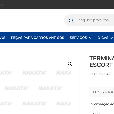
nto
Pesquisar
produtos
ANS
PEÇAS PARA CARROS ANTIGOS
SERVIÇOS
DICAS
TERMIN
ESCORT 
SKU:
20804
C
N 235 – N
Informação ad