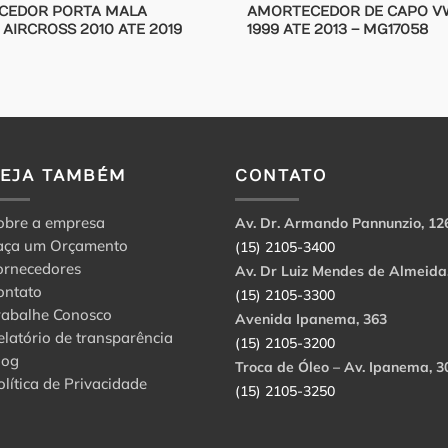
CEDOR PORTA MALA
AMORTECEDOR DE CAPO V
 AIRCROSS 2010 ATE 2019
1999 ATE 2013 – MG17058
VEJA TAMBÉM
CONTATO
obre a empresa
Av. Dr. Armando Pannunzio, 12
aça um Orçamento
(15) 2105-3400
ornecedores
Av. Dr Luiz Mendes de Almeida
ontato
(15) 2105-3300
rabalhe Conosco
Avenida Ipanema, 363
elatório de transparência
(15) 2105-3200
log
Troca de Óleo – Av. Ipanema, 3
olítica de Privacidade
(15) 2105-3250