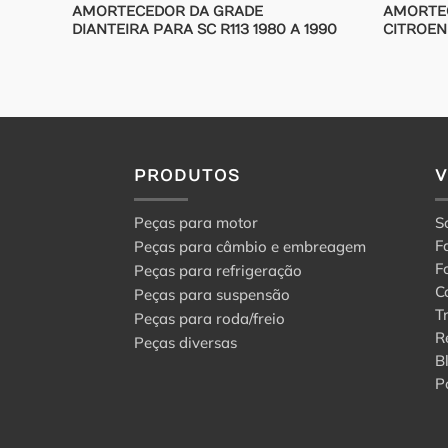
AMORTECEDOR DA GRADE
AMORTE
DIANTEIRA PARA SC R113 1980 A 1990
CITROEN
PRODUTOS
Peças para motor
S
F
Peças para câmbio e embreagem
F
Peças para refrigeração
C
Peças para suspensão
T
Peças para roda/freio
R
Peças diversas
B
P