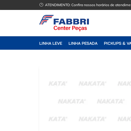
}
ATENDIMENTO:
Confira nossos horários de atendime
LINHA LEVE
LINHA PESADA
PICKUPS & V