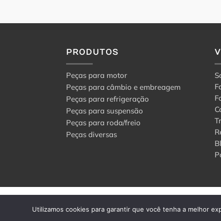
PRODUTOS
Peças para motor
S
F
Peças para câmbio e embreagem
F
Peças para refrigeração
C
Peças para suspensão
T
Peças para roda/freio
R
Peças diversas
B
P
© 2024 Center Peças F
Utilizamos cookies para garantir que você tenha a melhor exp
Todos os direitos rese