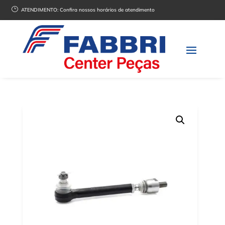
}
ATENDIMENTO:
Confira nossos horários de atendimento