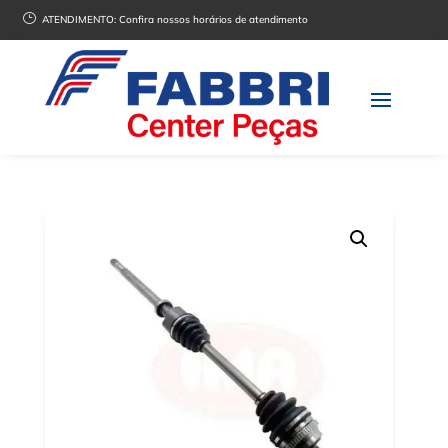
}
ATENDIMENTO:
Confira nossos horários de atendimento