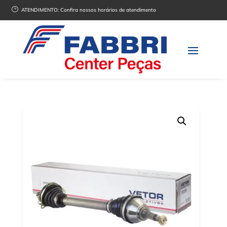
}
ATENDIMENTO:
Confira nossos horários de atendimento