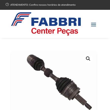
}
ATENDIMENTO:
Confira nossos horários de atendimento