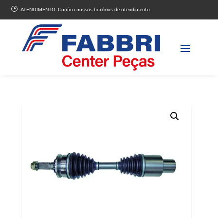
}
ATENDIMENTO:
Confira nossos horários de atendimento