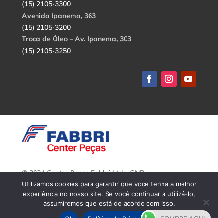
(15) 2105-3300
Avenida Ipanema, 363
(15) 2105-3200
Troca de Óleo – Av. Ipanema, 303
(15) 2105-3250
© 2024 Center Peças Fabbri Ltda. CNPJ:
56.908.650/0001-94.
Utilizamos cookies para garantir que você tenha a melhor
Todos os direitos reservados.
experiência no nosso site. Se você continuar a utilizá-lo,
assumiremos que está de acordo com isso.