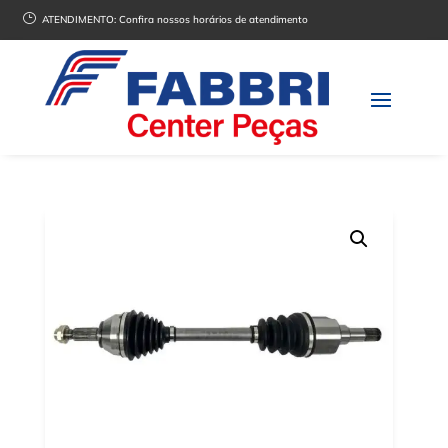
}
ATENDIMENTO:
Confira nossos horários de atendimento