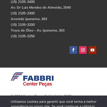
(15) 2105-3400
Av. Dr Luiz Mendes de Almeida, 2540
(15) 2105-3300
Avenida Ipanema, 363
(15) 2105-3200
Troca de Óleo – Av. Ipanema, 303
(15) 2105-3250
© 2024 Center Peças Fabbri Ltda. CNPJ:
56.908.650/0001-94.
Utilizamos cookies para garantir que você tenha a melhor
Todos os direitos reservados.
experiência no nosso site. Se você continuar a utilizá-lo,