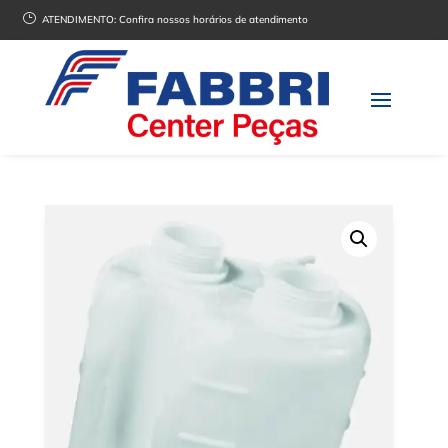
}
ATENDIMENTO:
Confira nossos horários de atendimento