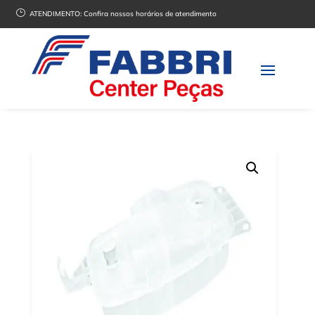
}
ATENDIMENTO:
Confira nossos horários de atendimento