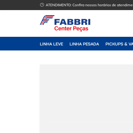
}
ATENDIMENTO:
Confira nossos horários de atendime
LINHA LEVE
LINHA PESADA
PICKUPS & V