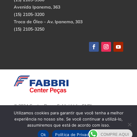
Avenida Ipanema, 363
(15) 2105-3200
Troca de Óleo – Av. Ipanema, 303
(15) 2105-3250
© 2024 Center Peças Fabbri Ltda. CNPJ:
56.908.650/0001-94.
Utilizamos cookies para garantir que você tenha a melhor
Todos os direitos reservados.
experiência no nosso site. Se você continuar a utilizá-lo,
assumiremos que está de acordo com isso.
COMPRE AQUI
Ok
Política de Privacidade