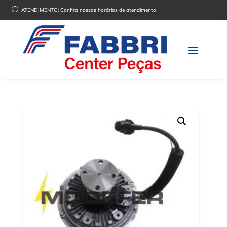
}
ATENDIMENTO:
Confira nossos horários de atendimento