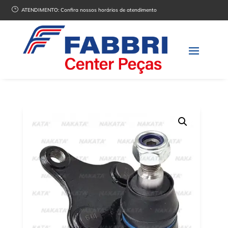
}
ATENDIMENTO:
Confira nossos horários de atendimento