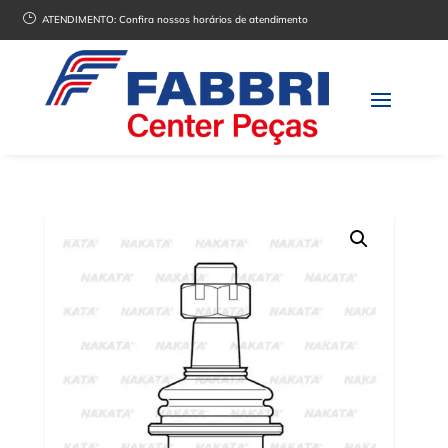
}
ATENDIMENTO:
Confira nossos horários de atendimento