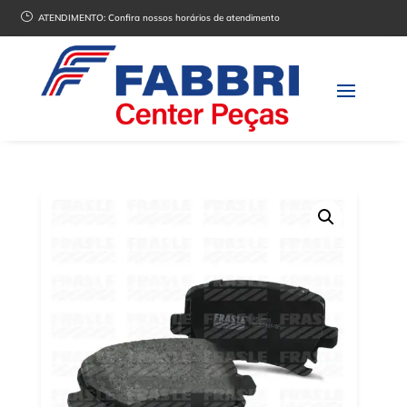
}
ATENDIMENTO:
Confira nossos horários de atendimento