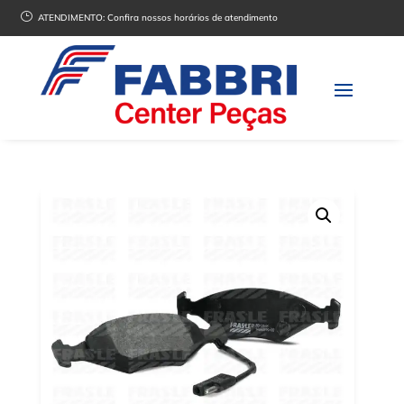
}
ATENDIMENTO:
Confira nossos horários de atendimento