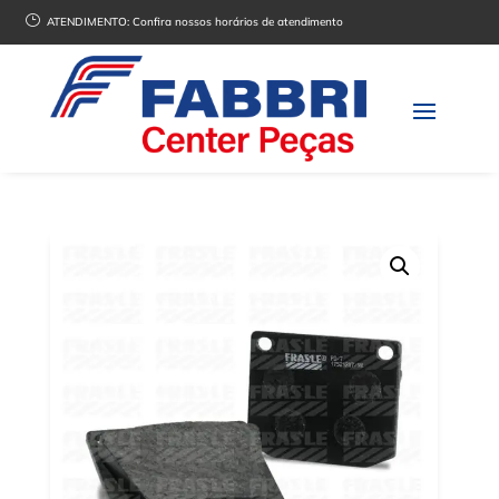
}
ATENDIMENTO:
Confira nossos horários de atendimento