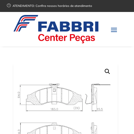
}
ATENDIMENTO:
Confira nossos horários de atendimento