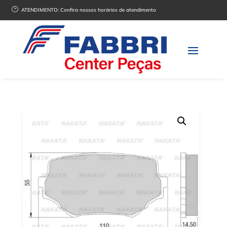
}
ATENDIMENTO:
Confira nossos horários de atendimento