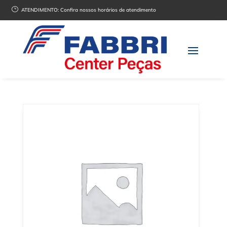
}
ATENDIMENTO:
Confira nossos horários de atendimento