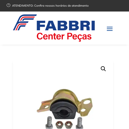
}
ATENDIMENTO:
Confira nossos horários de atendimento