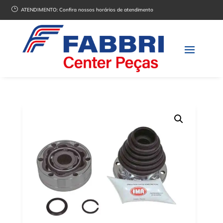
}
ATENDIMENTO:
Confira nossos horários de atendimento