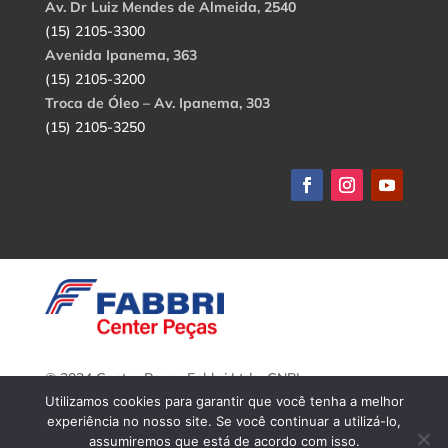
Av. Dr Luiz Mendes de Almeida, 2540
(15) 2105-3300
Avenida Ipanema, 363
(15) 2105-3200
Troca de Óleo – Av. Ipanema, 303
(15) 2105-3250
© 2024 Center Peças Fabbri Ltda. CNPJ:
56.908.650/0001-94.
Utilizamos cookies para garantir que você tenha a melhor
Todos os direitos reservados.
experiência no nosso site. Se você continuar a utilizá-lo,
assumiremos que está de acordo com isso.