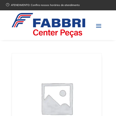
}
ATENDIMENTO:
Confira nossos horários de atendimento