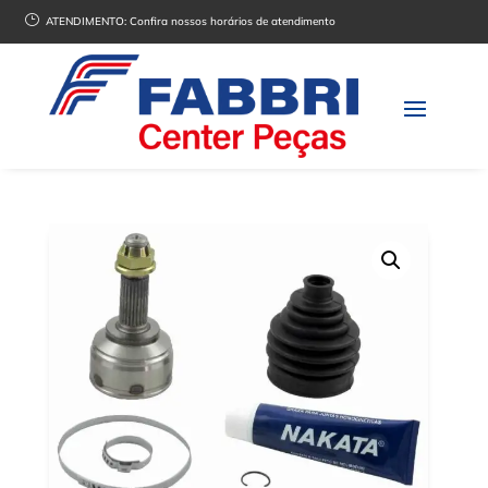
}
ATENDIMENTO:
Confira nossos horários de atendimento