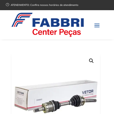
}
ATENDIMENTO:
Confira nossos horários de atendimento