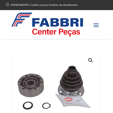
}
ATENDIMENTO:
Confira nossos horários de atendimento