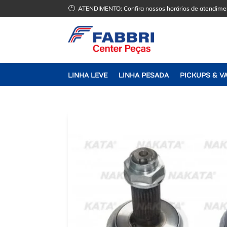
}
ATENDIMENTO:
Confira nossos horários de atendime
LINHA LEVE
LINHA PESADA
PICKUPS & V