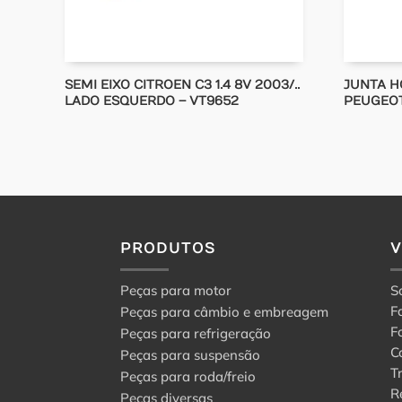
SEMI EIXO CITROEN C3 1.4 8V 2003/..
JUNTA H
LADO ESQUERDO – VT9652
PEUGEOT 
PRODUTOS
Peças para motor
S
F
Peças para câmbio e embreagem
F
Peças para refrigeração
C
Peças para suspensão
T
Peças para roda/freio
R
Peças diversas