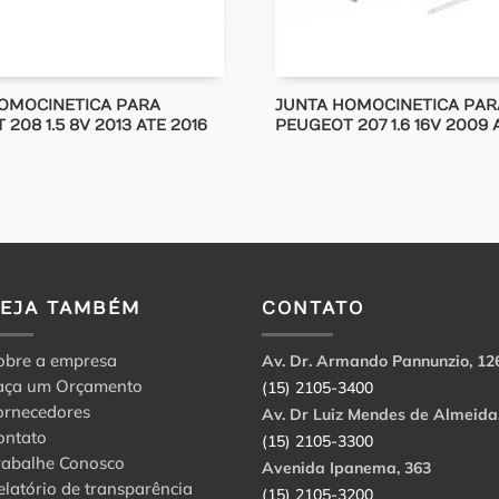
OMOCINETICA PARA
JUNTA HOMOCINETICA PAR
208 1.5 8V 2013 ATE 2016
PEUGEOT 207 1.6 16V 2009 
VEJA TAMBÉM
CONTATO
obre a empresa
Av. Dr. Armando Pannunzio, 12
aça um Orçamento
(15) 2105-3400
ornecedores
Av. Dr Luiz Mendes de Almeida
ontato
(15) 2105-3300
rabalhe Conosco
Avenida Ipanema, 363
elatório de transparência
(15) 2105-3200