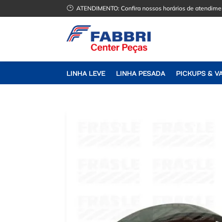
}
ATENDIMENTO:
Confira nossos horários de atendime
LINHA LEVE
LINHA PESADA
PICKUPS & V