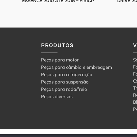
ESSENCE 2010 ATE 2015 – FI91CP
DRIVE 20
PRODUTOS
Peças para motor
S
F
Peças para câmbio e embreagem
F
Peças para refrigeração
C
Peças para suspensão
T
Peças para roda/freio
R
Peças diversas
B
P