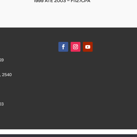
1999 ATE 2003 – FI127CPA
69
, 2540
03