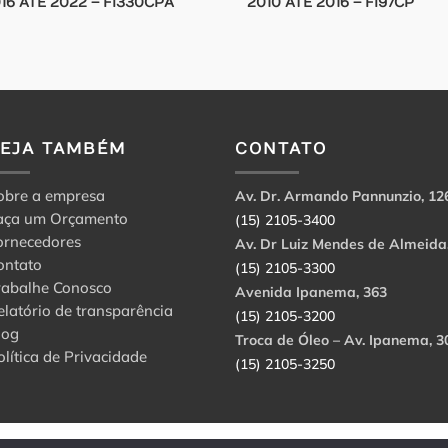
16 ATE 2022 – FI330CPA
2010 ATE 2016 – FI97CP
VEJA TAMBÉM
CONTATO
obre a empresa
Av. Dr. Armando Pannunzio, 12
aça um Orçamento
(15) 2105-3400
ornecedores
Av. Dr Luiz Mendes de Almeida
ontato
(15) 2105-3300
rabalhe Conosco
Avenida Ipanema, 363
elatório de transparência
(15) 2105-3200
log
Troca de Óleo – Av. Ipanema, 3
olítica de Privacidade
(15) 2105-3250