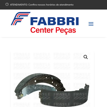
}
ATENDIMENTO:
Confira nossos horários de atendimento