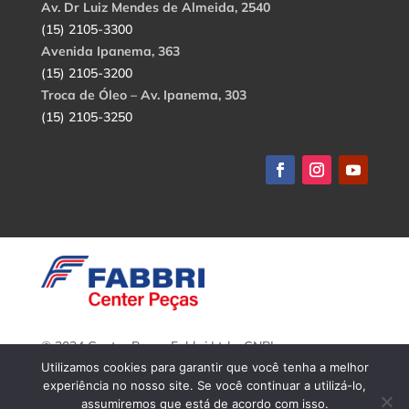
Av. Dr Luiz Mendes de Almeida, 2540
(15) 2105-3300
Avenida Ipanema, 363
(15) 2105-3200
Troca de Óleo – Av. Ipanema, 303
(15) 2105-3250
© 2024 Center Peças Fabbri Ltda. CNPJ:
56.908.650/0001-94.
Utilizamos cookies para garantir que você tenha a melhor
Todos os direitos reservados.
experiência no nosso site. Se você continuar a utilizá-lo,
assumiremos que está de acordo com isso.