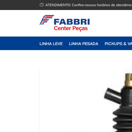
}
ATENDIMENTO:
Confira nossos horários de atendime
LINHA LEVE
LINHA PESADA
PICKUPS & V