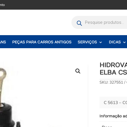
nto
Pesquisar
produtos
ANS
PEÇAS PARA CARROS ANTIGOS
SERVIÇOS
DICAS
HIDROVA
ELBA CSL
SKU:
327551
C 5613 – 
Informação ad