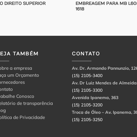
DO DIREITO SUPERIOR
EMBREAGEM PARA MB L60
1618
VEJA TAMBÉM
CONTATO
obre a empresa
Av. Dr. Armando Pannunzio, 12
aça um Orçamento
(15) 2105-3400
ornecedores
Av. Dr Luiz Mendes de Almeida
ontato
(15) 2105-3300
rabalhe Conosco
Avenida Ipanema, 363
elatório de transparência
(15) 2105-3200
log
Troca de Óleo – Av. Ipanema, 3
olítica de Privacidade
(15) 2105-3250