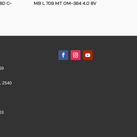
8D C-
MB L 709 MT OM-364 4.0 8V
69
, 2540
03