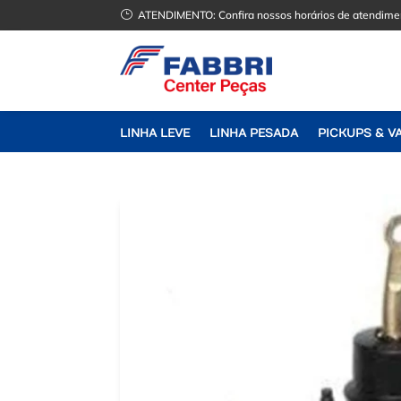
}
ATENDIMENTO:
Confira nossos horários de atendime
LINHA LEVE
LINHA PESADA
PICKUPS & V