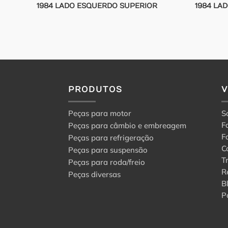
1984 LADO ESQUERDO SUPERIOR
1984 LA
PRODUTOS
Peças para motor
S
F
Peças para câmbio e embreagem
F
Peças para refrigeração
C
Peças para suspensão
T
Peças para roda/freio
R
Peças diversas
B
P