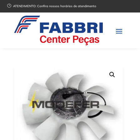
}
ATENDIMENTO:
Confira nossos horários de atendimento