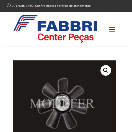
}
ATENDIMENTO:
Confira nossos horários de atendimento