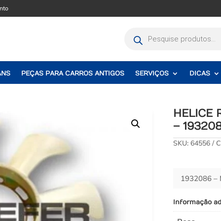
nto
Pesquisar
produtos
ANS
PEÇAS PARA CARROS ANTIGOS
SERVIÇOS
DICAS
HELICE 
– 19320
SKU:
64556
C
1932086 –
Informação ad