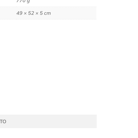
770 g
49 × 52 × 5 cm
TO