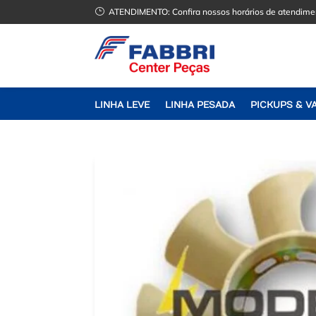
}
ATENDIMENTO:
Confira nossos horários de atendime
LINHA LEVE
LINHA PESADA
PICKUPS & V