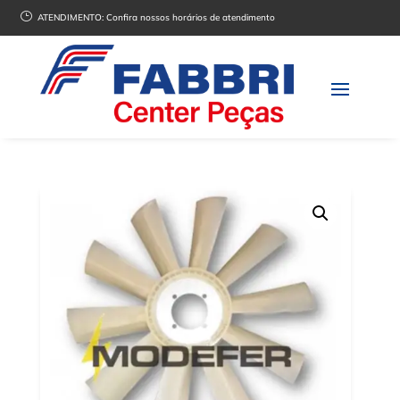
}
ATENDIMENTO:
Confira nossos horários de atendimento