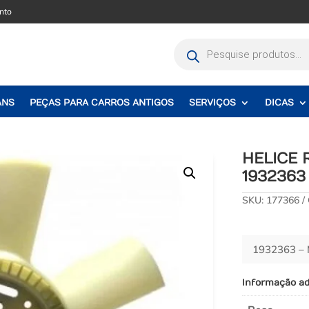
nto
Pesquisar
produtos
ANS
PEÇAS PARA CARROS ANTIGOS
SERVIÇOS
DICAS
HELICE 
1932363
SKU:
177366
1932363 –
Informação ad