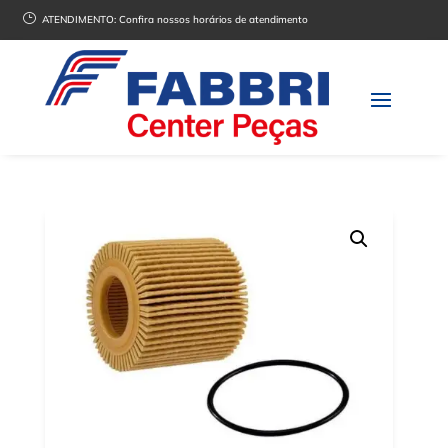
}
ATENDIMENTO:
Confira nossos horários de atendimento