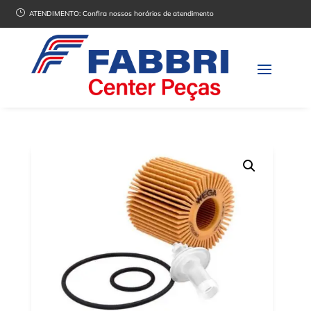
}
ATENDIMENTO:
Confira nossos horários de atendimento